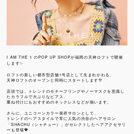
I AM THE 1
POP UP SHOP
の
が福岡の天神ロフトで開催
します
✨
1
ロフトの新しい都市型店舗
号店として生まれかわる、
天神ロフトのオープンと同時にスタートします
🎊
店頭では、トレンドのモチーフリングやノーマスクを意識し
たカラフルで大ぶりなピアス、
重ね付けにもおすすめのネックレスなどが揃います。
さらに、ユニコーンカラー発祥サロンとして、
トレンドのヘアスタイルで常に人気の渋⾕のヘアサロン
SHACHU
「
（シャチュー）」がセレクトしたヘアアクセサリ
ーも登場
💖